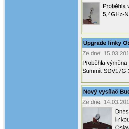
Proběhla 
5,4GHz-N 
Upgrade linky O
Ze dne: 15.03.201
Proběhla výměna l
Summit SDV17G 3
Nový vysílač Bu
Ze dne: 14.03.201
Dnes 
linko
Oslav