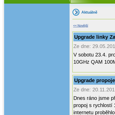
Aktuálně
<< Novější
Upgrade linky Za
Ze dne: 29.05.201
V sobotu 23.4. pr
10GHz QAM 100M
Upgrade propoje
Ze dne: 20.11.201
Dnes ráno jsme př
propoj s rychlostí
internetu proběhl