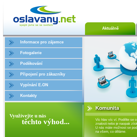
Aktuálně
Informace pro zájemce
Fotogalerie
Poděkování
Připojení pro zákazníky
Vypínání E.ON
Kontakty
Komunita
Využívejte u nás
těchto výhod...
Víc hlav víc ví. Podělte se o
znalosti nebo je naopak získ
U nás máte možnost se podí
na všem, co děláme.