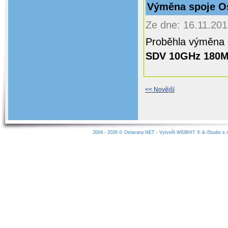
Výměna spoje Os
Ze dne: 16.11.201
Proběhla výměna 
SDV 10GHz 180
<< Novější
2004 - 2026 ©
Oslavany.NET
- Vytvořil
WEBHIT
® &
iStudio s.r