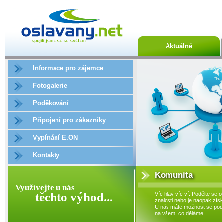
Aktuálně
Informace pro zájemce
Fotogalerie
Poděkování
Připojení pro zákazníky
Vypínání E.ON
Kontakty
Komunita
Využívejte u nás
těchto výhod...
Víc hlav víc ví. Podělte se o
znalosti nebo je naopak získ
U nás máte možnost se podí
na všem, co děláme.