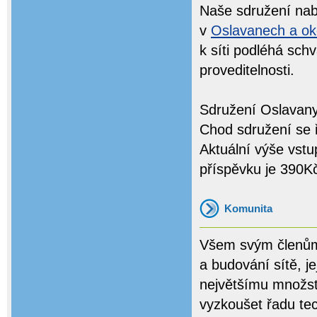
Naše sdružení nabí
v
Oslavanech a ok
k síti podléhá sch
proveditelnosti.
Sdružení Oslavany.
Chod sdružení se 
Aktuální výše vst
příspěvku je 390K
Komunita
Všem svým členům 
a budování sítě, je
největšímu množstv
vyzkoušet řadu tec