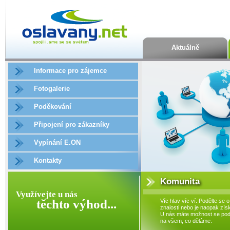
Aktuálně
Informace pro zájemce
Fotogalerie
Poděkování
Připojení pro zákazníky
Vypínání E.ON
Kontakty
Komunita
Využívejte u nás
těchto výhod...
Víc hlav víc ví. Podělte se o
znalosti nebo je naopak získ
U nás máte možnost se podí
na všem, co děláme.