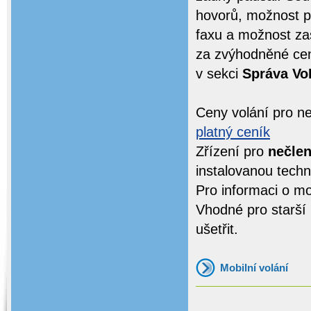
hovorů, možnost pla
faxu a možnost zas
za zvýhodněné cen
v sekci
Správa Vo
Ceny volání pro ne
platný ceník
Zřízení pro
nečle
instalovanou techn
Pro informaci o mo
Vhodné pro starší l
ušetřit.
Mobilní volání