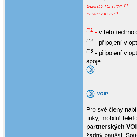
(*1
Bezdrát 5,4 Ghz PtMP
(*1
Bezdrát 2,4 Ghz
(*1
-
v této technolo
(*2
-
připojení v op
(*3
-
připojení v op
spoje
VOIP
Pro své členy nab
linky, mobilní tel
partnerských VOI
žádný paušál. Součá