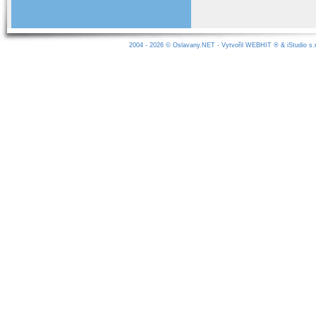
2004 - 2026 ©
Oslavany.NET
- Vytvořil
WEBHIT
® &
iStudio s.r