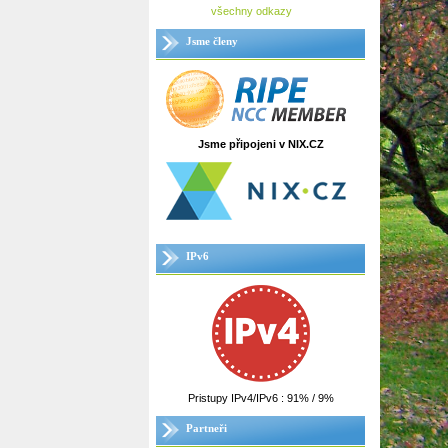
všechny odkazy
Jsme členy
Jsme připojeni v NIX.CZ
IPv6
Pristupy IPv4/IPv6 : 91% / 9%
Partneři