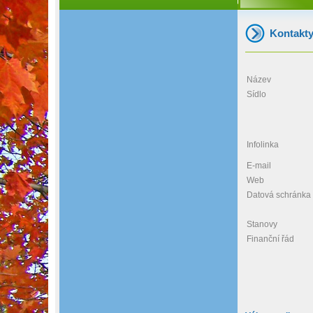
Kontakt
Název
Sídlo
Infolinka
E-mail
Web
Datová schránka
Stanovy
Finanční řád