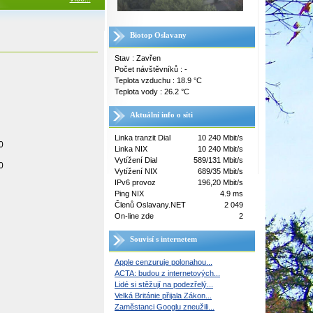
Biotop Oslavany
Stav : Zavřen
Počet návštěvníků : -
Teplota vzduchu : 18.9 °C
Teplota vody : 26.2 °C
Aktuální info o síti
Linka tranzit Dial
10 240 Mbit/s
0
Linka NIX
10 240 Mbit/s
Vytížení Dial
589/131 Mbit/s
0
Vytížení NIX
689/35 Mbit/s
IPv6 provoz
196,20 Mbit/s
Ping NIX
4.9 ms
Členů Oslavany.NET
2 049
On-line zde
2
Souvisí s internetem
Apple cenzuruje polonahou...
ACTA: budou z internetových...
Lidé si stěžují na podezřelý...
Velká Británie přijala Zákon...
Zaměstanci Googlu zneužili...