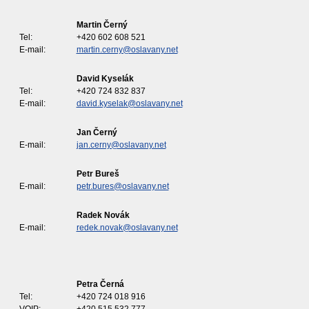
Martin Černý
Tel:
+420 602 608 521
E-mail:
martin.cerny@oslavany.net
David Kyselák
Tel:
+420 724 832 837
E-mail:
david.kyselak@oslavany.net
Jan Černý
E-mail:
jan.cerny@oslavany.net
Petr Bureš
E-mail:
petr.bures@oslavany.net
Radek Novák
E-mail:
redek.novak@oslavany.net
Petra Černá
Tel:
+420 724 018 916