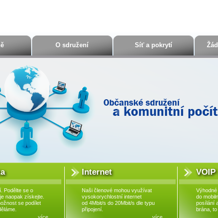
ně
O sdružení
Síť a pokrytí
Žád
a
Internet
VOIP 
í. Podělte se o
Naši členové mohou využívat
Výhodné v
je naopak získejte.
vysokorychlostní internet
do mobilní
ožnost se podílet
od 4Mbit/s do 20Mbit/s dle typu
posílání 
děláme.
připojení.
brána, to
více...
více...