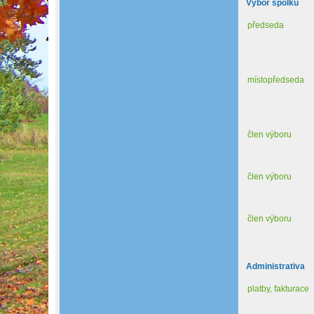
Výbor spolku
předseda
místopředseda
člen výboru
člen výboru
člen výboru
Administrativa
platby, fakturace