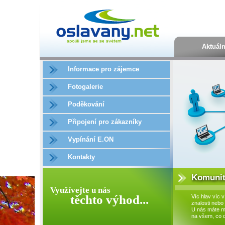
Aktuál
Informace pro zájemce
Fotogalerie
Poděkování
Připojení pro zákazníky
Vypínání E.ON
Kontakty
Komunit
Využívejte u nás
těchto výhod...
Víc hlav víc v
znalosti nebo 
U nás máte m
na všem, co 