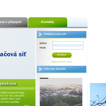
ost o připojení
Kontakty
Přihlášení uživatele
jméno
heslo
přihlásit
zapomněl jsem heslo
Oslavany aktuálně
telefonie
olání na pevné linky,
ch sítí i do zahraničí,
a příjem faxů, sms
 vše bez paušálu.
více...