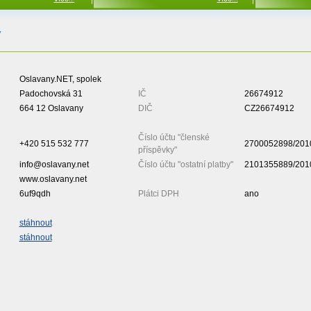
y
Oslavany.NET, spolek
Padochovská 31
IČ
26674912
664 12 Oslavany
DIČ
CZ26674912
Číslo účtu "členské
+420 515 532 777
2700052898/201
příspěvky"
info@oslavany.net
Číslo účtu "ostatní platby"
2101355889/201
www.oslavany.net
6uf9qdh
Plátci DPH
ano
stáhnout
stáhnout