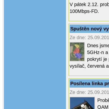
V pátek 2.12. pro
100Mbps-FD.
Spuštěn nový vys
Ze dne: 25.09.201
Dnes jsme 
5GHz-n a 
pokrytí je
vysílač, červená a
Posílena linka p
Ze dne: 25.09.201
Prob
QAM 