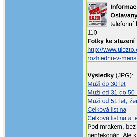
Informac
Oslavan
telefonní
110
Fotky ke stazení 
http://www.ulozt
rozhlednu-v-mensi
Výsledky
(JPG):
Muži do 30 let
Muži od 31 do 50 
Muži od 51 let; že
Celková listina
Celková listina a 
Pod mrakem, bez 
nepřekonán. Ale k 