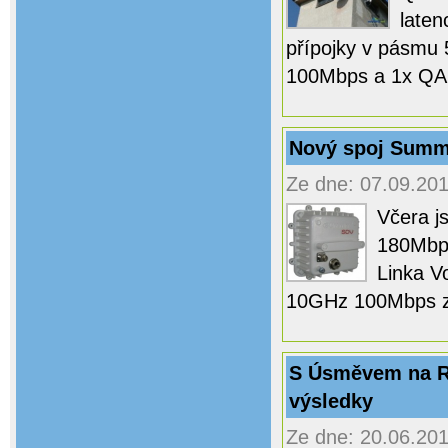
laten
přípojky v pásmu
100Mbps a 1x Q
Nový spoj Summ
Ze dne: 07.09.201
Včera j
180Mbps
Linka V
10GHz 100Mbps z
S Úsměvem na Roz
výsledky
Ze dne: 20.06.201