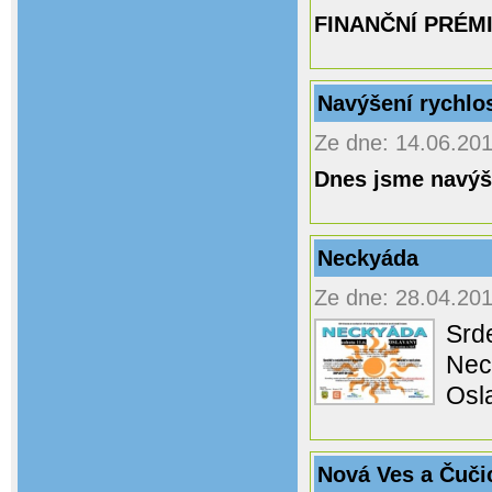
FINANČNÍ PRÉM
Navýšení rychlo
Ze dne: 14.06.201
Dnes jsme navýši
Neckyáda
Ze dne: 28.04.201
Srd
Nec
Osl
Nová Ves a Čuči