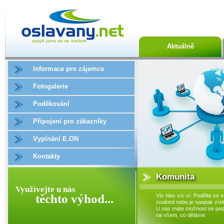
Aktuálně
Informace pro zájemce
Fotogalerie
Poděkování
Připojení pro zákazníky
Vypínání E.ON
Kontakty
Komunita
Využívejte u nás
těchto výhod...
Víc hlav víc ví. Podělte se o
znalosti nebo je naopak získ
U nás máte možnost se podí
na všem, co děláme.