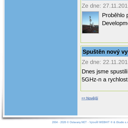
Ze dne: 27.11.201
Proběhlo 
Developm
Spuštěn nový vy
Ze dne: 22.11.201
Dnes jsme spustili
5GHz-n a rychlost 
<< Novější
2004 - 2026 ©
Oslavany.NET
- Vytvořil
WEBHIT
® &
iStudio s.r