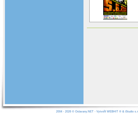
2004 - 2026 ©
Oslavany.NET
- Vytvořil
WEBHIT
® &
iStudio s.r