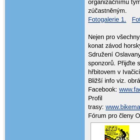
organizačnímu tým
zúčastněným.
Fotogalerie 1.
Fo
Nejen pro všechny 
konat závod horsk
Sdružení Oslavany.
sponzorů. Přijďte 
hřbitovem v Ivačic
Bližší info viz. ob
Facebook:
www.fa
Profil
trasy:
www.bikema
Fórum pro členy 