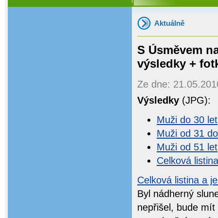
Aktuálně
S Úsměvem na 
výsledky + fot
Ze dne: 21.05.2010
Výsledky
(JPG):
Muži do 30 let
Muži od 31 do
Muži od 51 let
Celková listin
Celková listina a j
Byl nádherný slun
nepřišel, bude mít