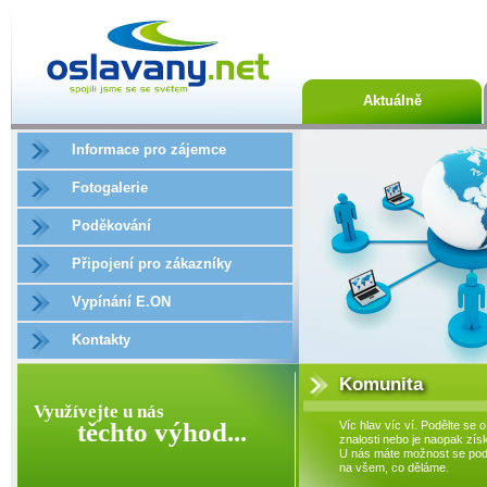
Aktuálně
Informace pro zájemce
Fotogalerie
Poděkování
Připojení pro zákazníky
Vypínání E.ON
Kontakty
Komunita
Využívejte u nás
těchto výhod...
Víc hlav víc ví. Podělte se o
znalosti nebo je naopak získ
U nás máte možnost se podí
na všem, co děláme.