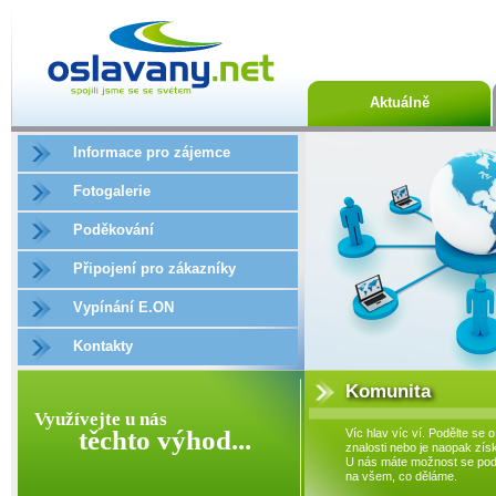
Aktuálně
Informace pro zájemce
Fotogalerie
Poděkování
Připojení pro zákazníky
Vypínání E.ON
Kontakty
Komunita
Využívejte u nás
těchto výhod...
Víc hlav víc ví. Podělte se o
znalosti nebo je naopak získ
U nás máte možnost se podí
na všem, co děláme.