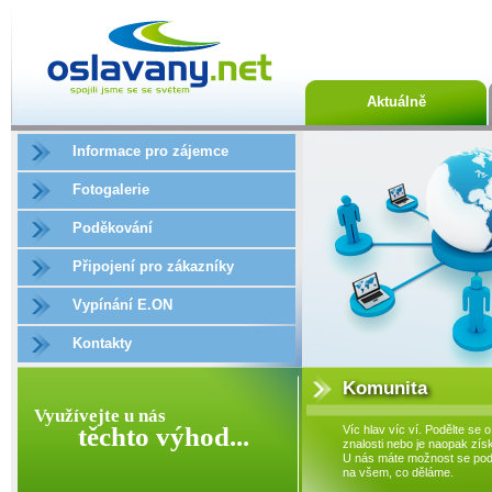
Aktuálně
Informace pro zájemce
Fotogalerie
Poděkování
Připojení pro zákazníky
Vypínání E.ON
Kontakty
Komunita
Využívejte u nás
těchto výhod...
Víc hlav víc ví. Podělte se o
znalosti nebo je naopak získ
U nás máte možnost se podí
na všem, co děláme.