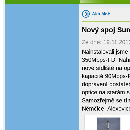
Aktuálně
Nový spoj Sum
Ze dne: 19.11.2012
Nainstalovali js
350Mbps-FD. Nahra
nové sídliště na o
kapacitě 90Mbps-FD
dopravení dostate
optice na starám s
Samozřejmě se tím 
Němčice, Alexovic