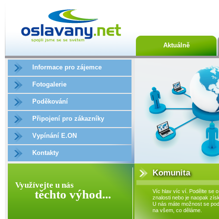
Aktuálně
Informace pro zájemce
Fotogalerie
Poděkování
Připojení pro zákazníky
Vypínání E.ON
Kontakty
Komunita
Využívejte u nás
těchto výhod...
Víc hlav víc ví. Podělte se o
znalosti nebo je naopak získ
U nás máte možnost se podí
na všem, co děláme.