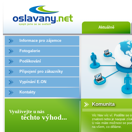
Aktuálně
Informace pro zájemce
Fotogalerie
Poděkování
Připojení pro zákazníky
Vypínání E.ON
Kontakty
Komunita
Využívejte u nás
těchto výhod...
Víc hlav víc ví. Podělte se o
znalosti nebo je naopak získ
U nás máte možnost se podí
na všem, co děláme.