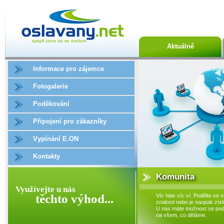
Aktuálně
Informace pro zájemce
Fotogalerie
Poděkování
Připojení pro zákazníky
Vypínání E.ON
Kontakty
Komunita
Využívejte u nás
těchto výhod...
Víc hlav víc ví. Podělte se o
znalosti nebo je naopak získ
U nás máte možnost se podí
na všem, co děláme.