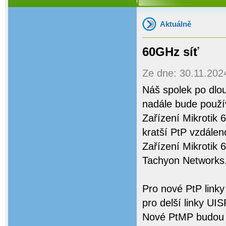
Aktuálně
60GHz síť
Ze dne: 30.11.2024
Náš spolek po dlo
nadále bude použí
Zařízení Mikrotik
kratší PtP vzdáleno
Zařízení Mikroti
Tachyon Networks
Pro nové PtP link
pro delší linky U
Nové PtMP budou 