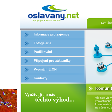
Aktuál
Informace pro zájemce
Fotogalerie
Poděkování
Připojení pro zákazníky
Vypínání E.ON
Kontakty
Komunit
Využívejte u nás
těchto výhod...
Víc hlav víc v
znalosti nebo 
U nás máte m
na všem, co 