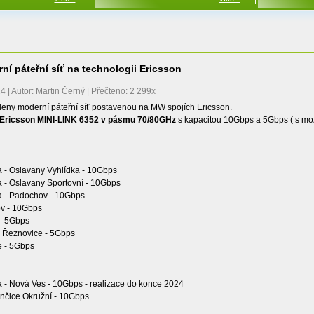
ní páteřní síť na technologii Ericsson
 | Autor: Martin Černý | Přečteno: 2 299x
leny moderní páteřní síť postavenou na MW spojích Ericsson.
Ericsson MINI-LINK 6352 v pásmu 70/80GHz
s kapacitou 10Gbps a 5Gbps ( s mo
 - Oslavany Vyhlídka - 10Gbps
 - Oslavany Sportovní - 10Gbps
 - Padochov - 10Gbps
v - 10Gbps
 - 5Gbps
- Řeznovice - 5Gbps
e - 5Gbps
 - Nová Ves - 10Gbps - realizace do konce 2024
vančice Okružní - 10Gbps