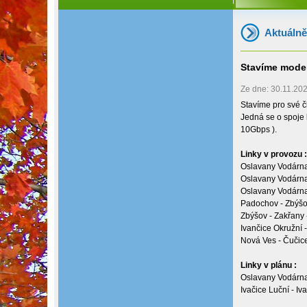
Aktuálně
Stavíme moder
Ze dne: 30.11.2024
Stavíme pro své č
Jedná se o spoje
10Gbps ).
Linky v provozu :
Oslavany Vodárna
Oslavany Vodárna
Oslavany Vodárna
Padochov - Zbýšo
Zbýšov - Zakřany
Ivančice Okružní 
Nová Ves - Čučic
Linky v plánu :
Oslavany Vodárna
Ivačice Luční - I