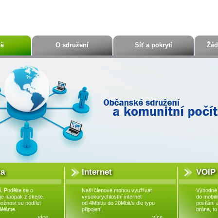
ně
O sdružení
Síť a pokrytí
Žád
a
Internet
VOIP 
í. Podělte se o
Naši členové mohou využívat
Výhodné v
je naopak získejte.
vysokorychlostní internet
do mobilní
ožnost se podílet
od 4Mbit/s do 20Mbit/s dle typu
posílání 
děláme.
připojení.
brána, to
více...
více...