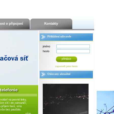
ost o připojení
Kontakty
Přihlášení uživatele
jméno
heslo
přihlásit
zapomněl jsem heslo
Oslavany aktuálně
telefonie
olání na pevné linky,
ch sítí i do zahraničí,
a příjem faxů, sms
 vše bez paušálu.
více...