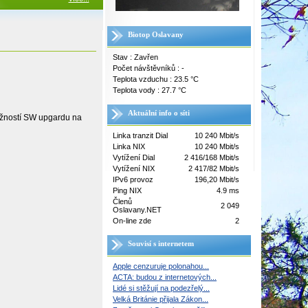
Biotop Oslavany
Stav : Zavřen
Počet návštěvníků : -
Teplota vzduchu : 23.5 °C
Teplota vody : 27.7 °C
Aktuální info o síti
žností SW upgardu na
Linka tranzit Dial
10 240 Mbit/s
Linka NIX
10 240 Mbit/s
Vytížení Dial
2 416/168 Mbit/s
Vytížení NIX
2 417/82 Mbit/s
IPv6 provoz
196,20 Mbit/s
Ping NIX
4.9 ms
Členů
2 049
Oslavany.NET
On-line zde
2
Souvisí s internetem
Apple cenzuruje polonahou...
ACTA: budou z internetových...
Lidé si stěžují na podezřelý...
Velká Británie přijala Zákon...