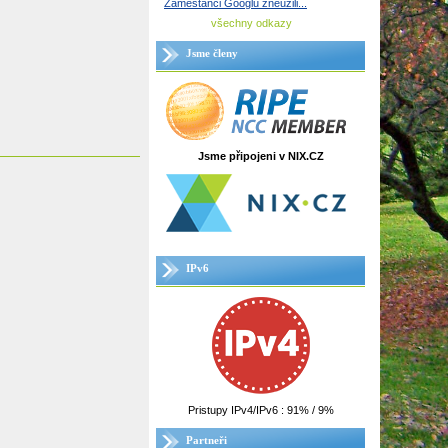
Zaměstanci Googlu zneužili...
všechny odkazy
Jsme členy
Jsme připojeni v NIX.CZ
IPv6
Pristupy IPv4/IPv6 : 91% / 9%
Partneři