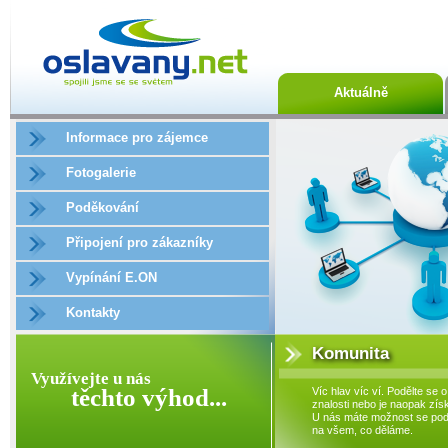
Aktuálně
Informace pro zájemce
Fotogalerie
Poděkování
Připojení pro zákazníky
Vypínání E.ON
Kontakty
Komunita
Využívejte u nás
těchto výhod...
Víc hlav víc ví. Podělte se o
znalosti nebo je naopak získ
U nás máte možnost se podí
na všem, co děláme.