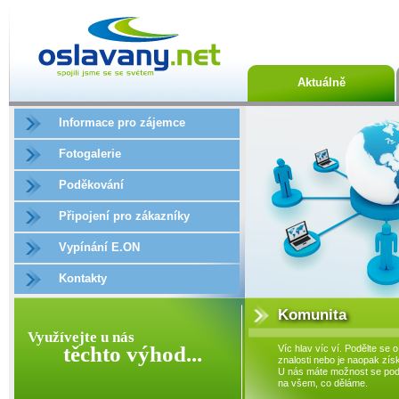
Aktuálně
Informace pro zájemce
Fotogalerie
Poděkování
Připojení pro zákazníky
Vypínání E.ON
Kontakty
Komunita
Využívejte u nás
těchto výhod...
Víc hlav víc ví. Podělte se o
znalosti nebo je naopak získ
U nás máte možnost se podí
na všem, co děláme.