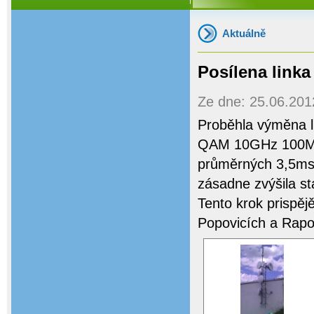
Aktuálně
Posílena linka
Ze dne: 25.06.2012
Proběhla výměna l
QAM 10GHz 100Mbp
průměrných 3,5ms n
zásadne zvýšila sta
Tento krok prispěj
Popovicích a Rapot