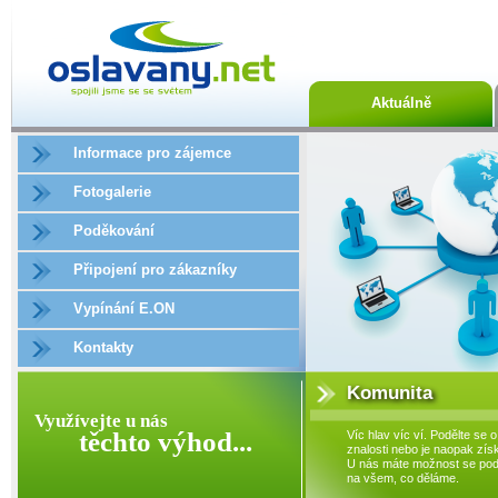
Aktuálně
Informace pro zájemce
Fotogalerie
Poděkování
Připojení pro zákazníky
Vypínání E.ON
Kontakty
Komunita
Využívejte u nás
těchto výhod...
Víc hlav víc ví. Podělte se o
znalosti nebo je naopak získ
U nás máte možnost se podí
na všem, co děláme.