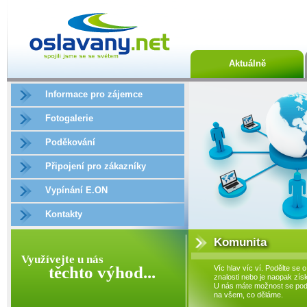
Aktuálně
Informace pro zájemce
Fotogalerie
Poděkování
Připojení pro zákazníky
Vypínání E.ON
Kontakty
Komunita
Využívejte u nás
těchto výhod...
Víc hlav víc ví. Podělte se o
znalosti nebo je naopak získ
U nás máte možnost se podí
na všem, co děláme.