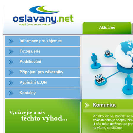
Aktuálně
Informace pro zájemce
Fotogalerie
Poděkování
Připojení pro zákazníky
Vypínání E.ON
Kontakty
Komunita
Využívejte u nás
těchto výhod...
Víc hlav víc ví. Podělte se o
znalosti nebo je naopak získ
U nás máte možnost se podí
na všem, co děláme.